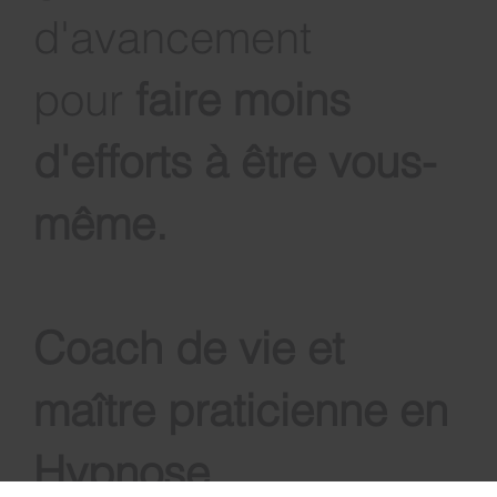
à développer vos
capacités de
guérison et
d'avancement
pour
faire moins
d'efforts à être vous-
même
.