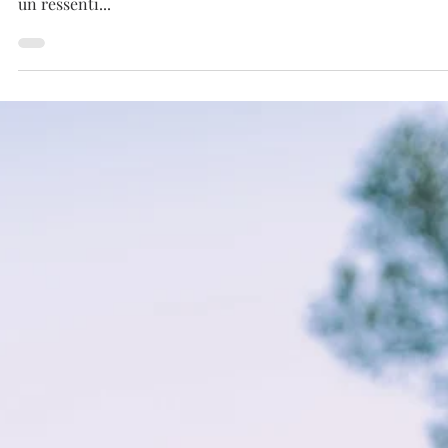
"Alors, heureux(se) ?!" Le malheur est un état d'esprit. Com
le bonheur, l'insatisfaction continue qui crée le malheur est
un ressenti...