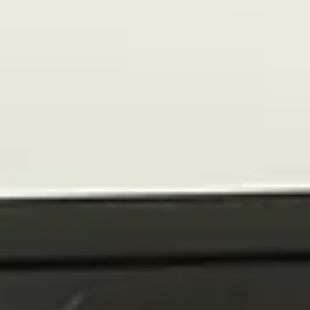
appartenance. Celle qu'on ne choisit pas vraiment — qui naît
dans le processus, au fil des séances, des vulnérabilités
partagées, des victoires célébrées ensemble. Comme une
famille choisie qui, à mesure qu'on avance, révèle qu'elle éta
là depuis le début — en attente d'être trouvée.