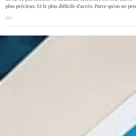
Diane Dussert
15 juin
5 min de lecture
Mastermind & Intelligence collective :
Boostez votre business
Il y a ce que vous savez de votre business. Et il y a ce que vo
ne savez pas encore. Ce deuxième territoire est souvent le
plus précieux. Et le plus difficile d'accès. Parce qu'on ne peu
pas voir ses propres angles morts. Par définition. Pour un
entrepreneur solo ou une TPE, cet angle mort peut
représenter la différence entre un business qui stagne... et 
business qui change de dimension.