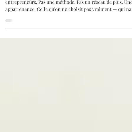
Diane Dussert
2 juin
4 min de lecture
La solution concrète pour sortir de
l'isolement entrepreneurial des auto
entrepreneurs
C'est cela, le bénéfice premier d'un mastermind pour
entrepreneurs. Pas une méthode. Pas un réseau de plus. Une