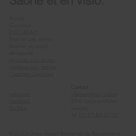
Saône et en visio.
Accueil
Qui suis-je
INTEGRAAL*
Réserver une séance
Réserver un appel
découverte
Hypnose pour dormir
Hypnose pour maigrir
Coaching Confiance
Contact
Instagram
Villefranche-sur-Saône
:
Facebook
284, rue Jean-Michel
YouTube
Savigny
Tel:
06.87.84.47.07
© 2023
Diane Dussert Révélatrice de Rayonnement