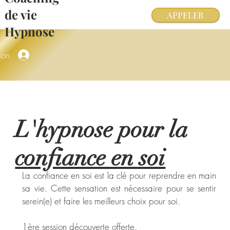
de vie
APPELER
Hypnose
ion
L'hypnose pour la
confiance en soi
La confiance en soi est la clé pour reprendre en main
sa vie. Cette sensation est nécessaire pour se sentir
serein(e) et faire les meilleurs choix pour soi.
1ère session découverte offerte.