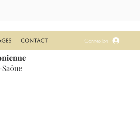
Connexion
ages
Contact
onienne
r-Saône