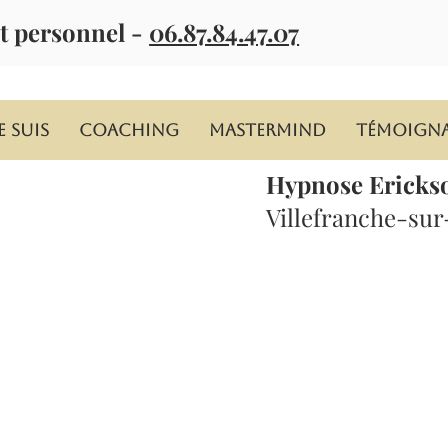
t personnel -
06.87.84.47.07
e suis
Coaching
MASTERMIND
Témoign
Hypnose Ericks
Villefranche-su