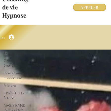
de vie
APPELER
Hypnose
ion
Tous les posts
Tous les posts
Gestion des
émotions
Comportements
et addictions
À la une
HPI/HPE - Haut
Potentiel
MASTERMIND
INTEGRAAL*