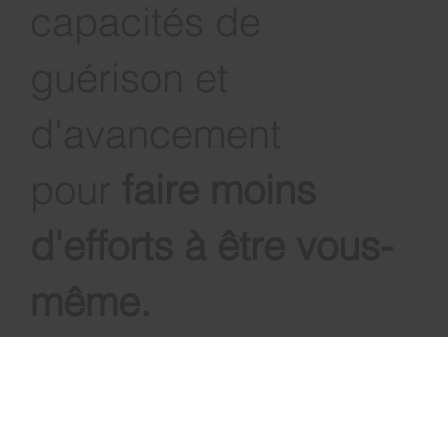
à développer vos
capacités de
guérison et
d'avancement
pour
faire moins
d'efforts à être vous-
même
.