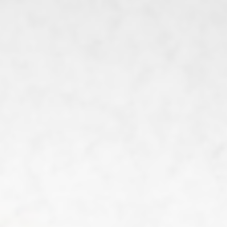
Diane Dussert
25 nov. 2024
3 min de lecture
HPE et hypersensibilité : Comprendre et
mieux vivre sa douance
Être une personne à Haut Potentiel Émotionnel (HPE) et
hypersensible, c’est un peu comme vivre avec une radio rég
sur le volume maximum. Dans un monde qui valorise souve
la froideur et le contrôle des émotions, vos émotions inten
peuvent sembler être un défi de chaque instant. Pourtant, c
fonctionnement atypique est une richesse immense dès lor
qu'on possède le bon mode d'emploi.