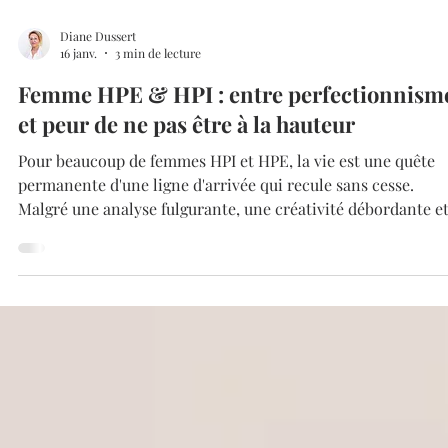
Diane Dussert
16 janv.
3 min de lecture
Femme HPE & HPI : entre perfectionnism
et peur de ne pas être à la hauteur
Pour beaucoup de femmes HPI et HPE, la vie est une quête
permanente d'une ligne d'arrivée qui recule sans cesse.
Malgré une analyse fulgurante, une créativité débordante e
une empathie hors norme, un murmure persiste : "Je ne suis
pas assez bien. Je n'en fais pas assez."