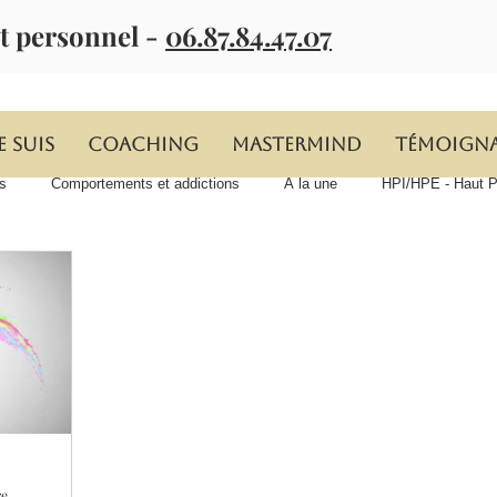
t personnel -
06.87.84.47.07
e suis
Coaching
MASTERMIND
Témoign
s
Comportements et addictions
À la une
HPI/HPE - Haut Po
re