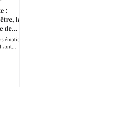
e :
tre, la
te de
rs émotions,
l sont
er
iment de