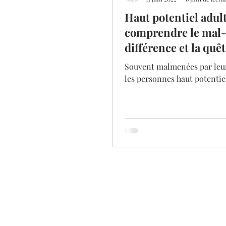
Haut potentiel adult
comprendre le mal-ê
différence et la quê
sens
Souvent malmenées par leu
les personnes haut potentie
anxieuses et peuvent sombr
profondément dans un sent
colère