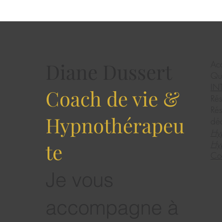
Diane Dussert
Acc
Qui
IN
Coach de vie &
Rés
Rés
Hypnothérapeu
dé
Hy
Hyp
te
Co
Je vous
accompagne à