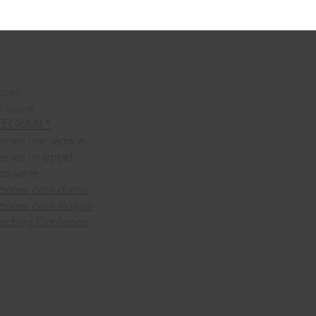
ueil
 suis-je
TEGRAAL*
erver une séance
erver un appel
couverte
pnose pour dormir
nose pour maigrir
aching Confiance