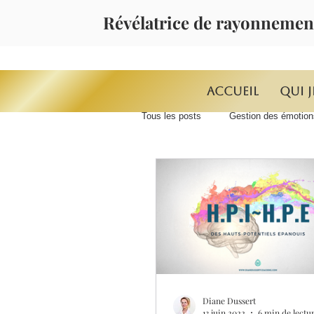
Révélatrice de rayonnemen
Accueil
Qui j
Tous les posts
Gestion des émotion
MASTERMIND INTEGRAAL*
Diane Dussert
13 juin 2022
6 min de lectu