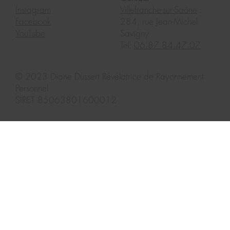
Instagram
Villefranche-sur-Saône
:
Facebook
284, rue Jean-Michel
YouTube
Savigny
Tel:
06.87.84.47.07
© 2023
Diane Dussert Révélatrice de Rayonnement
Personnel
SIRET 85063801600012