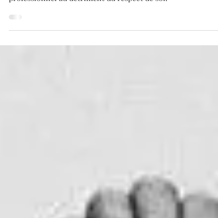
11 févr. 2024
6 min de lecture
Le respect de soi est la clé de l'abondance
Le phénomène de "burnout" est le résultat du respect du ca
professionnel au détriment du respect de soi.