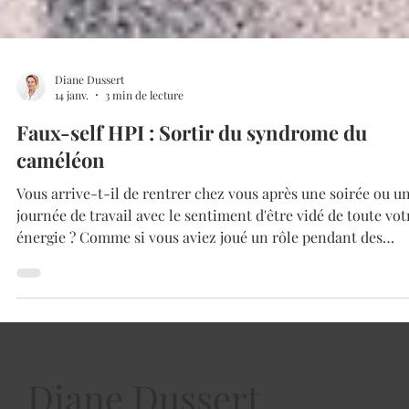
Diane Dussert
14 janv.
3 min de lecture
Faux-self HPI : Sortir du syndrome du
caméléon
Vous arrive-t-il de rentrer chez vous après une soirée ou u
journée de travail avec le sentiment d'être vidé de toute vot
énergie ? Comme si vous aviez joué un rôle pendant des
heures pour "coller" aux attentes des autres ? Pour les profil
HPI (Haut Potentiel Intellectuel) et HPE (Haut Potentiel
Émotionnel), ce phénomène a un nom : le faux-self.