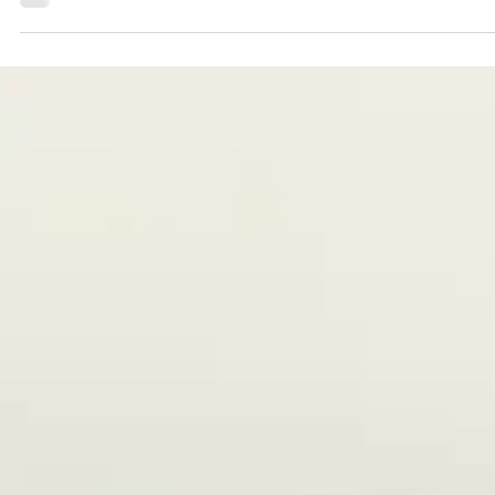
appartenance. Celle qu'on ne choisit pas vraiment — qui naît
dans le processus, au fil des séances, des vulnérabilités
partagées, des victoires célébrées ensemble. Comme une
famille choisie qui, à mesure qu'on avance, révèle qu'elle éta
là depuis le début — en attente d'être trouvée.