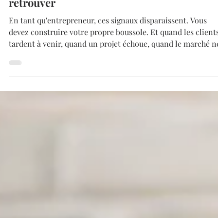
Diane Dussert
5 mai
4 min de lecture
Confiance en soi entrepreneur : comment 
retrouver
En tant qu'entrepreneur, ces signaux disparaissent. Vous
devez construire votre propre boussole. Et quand les client
tardent à venir, quand un projet échoue, quand le marché n
répond pas comme prévu — c'est votre valeur entière qui
semble remise en question. Un club d'affaires ou un réseau
d'entrepreneurs peut apporter une visibilité. Mais la visibili
n'est pas la légitimité. On peut être vu sans se sentir recon
On peut être connu sans se sentir compris.