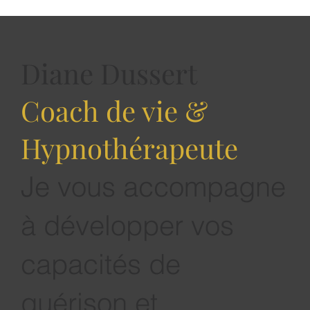
Comment développer son chiffre d'affaires
quand on est auto entrepreneur ou TPE
Le mastermind pour entrepreneurs est le seul format qui
s'attaque structurellement à ces angles morts — grâce à
l'intelligence collective de pairs expérimentés, engagés dan
votre réussite, qui voient ce que vous ne voyez plus. Et quand
les angles morts disparaissent — les décisions s'améliorent.
Et quand les décisions s'améliorent — les résultats suivent.
Diane Dussert
Coach de vie &
Hypnothérapeute