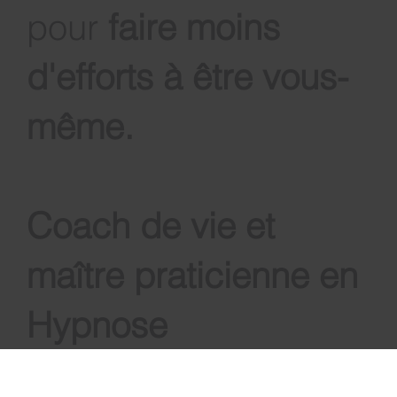
guérison et
d'avancement
pour
faire moins
d'efforts à être vous-
même
.
Coach de vie et
maître praticienne en