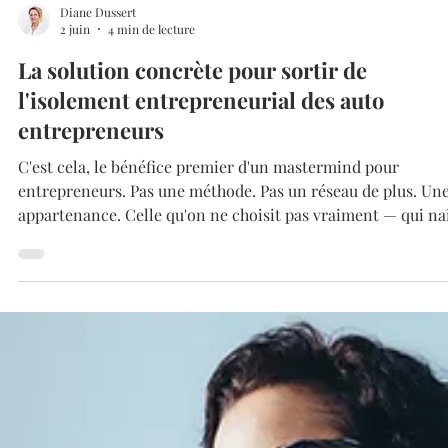
Diane Dussert
2 juin
4 min de lecture
La solution concrète pour sortir de
l'isolement entrepreneurial des auto
entrepreneurs
C'est cela, le bénéfice premier d'un mastermind pour
entrepreneurs. Pas une méthode. Pas un réseau de plus. Une
appartenance. Celle qu'on ne choisit pas vraiment — qui naît
dans le processus, au fil des séances, des vulnérabilités
partagées, des victoires célébrées ensemble. Comme une
famille choisie qui, à mesure qu'on avance, révèle qu'elle éta
là depuis le début — en attente d'être trouvée.