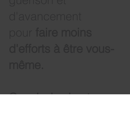
guérison et
d'avancement
pour
faire moins
d'efforts à être vous-
même
.
Coach de vie et
maître praticienne en