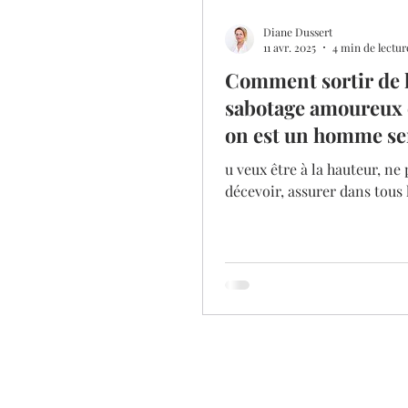
Diane Dussert
11 avr. 2025
4 min de lectur
Comment sortir de l
sabotage amoureux
on est un homme se
ou HPI
u veux être à la hauteur, ne 
décevoir, assurer dans tous 
domaines de ta vie. Tu te me
très haut, toujours plus haut
fait peur. Dans l’intime, la pression
devient monumentale. Le
perfectionnisme, ce mécan
survie, t’éloigne de la spont
l’amour véritable.