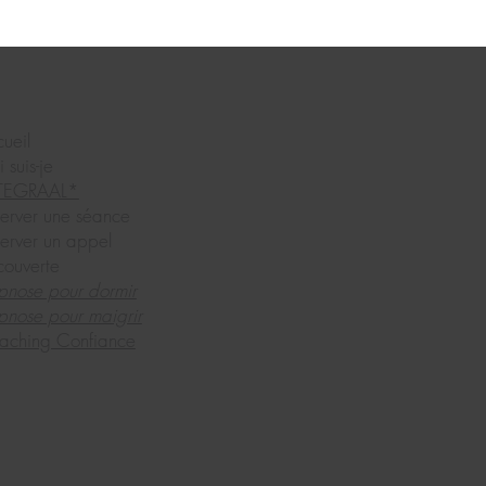
ueil
 suis-je
TEGRAAL*
erver une séance
erver un appel
couverte
pnose pour dormir
nose pour maigrir
aching Confiance