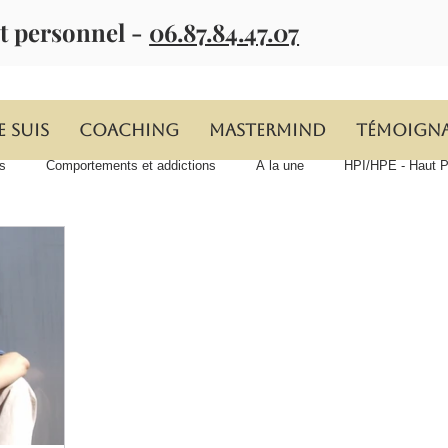
t personnel -
06.87.84.47.07
e suis
Coaching
MASTERMIND
Témoign
s
Comportements et addictions
À la une
HPI/HPE - Haut Po