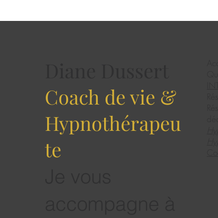
Diane Dussert
Acc
Qui
IN
Coach de vie &
Rés
Rés
Hypnothérapeu
dé
Hy
Hyp
te
Co
Je vous
accompagne à