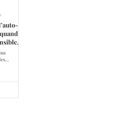
e
’auto-
 quand
nsible
pas
les
ts la barre
… et cela te
isme de
anéité et de