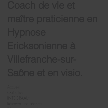
Coach de vie et
maître praticienne en
Hypnose
Ericksonienne à
Villefranche-sur-
Saône et en visio.
Accueil