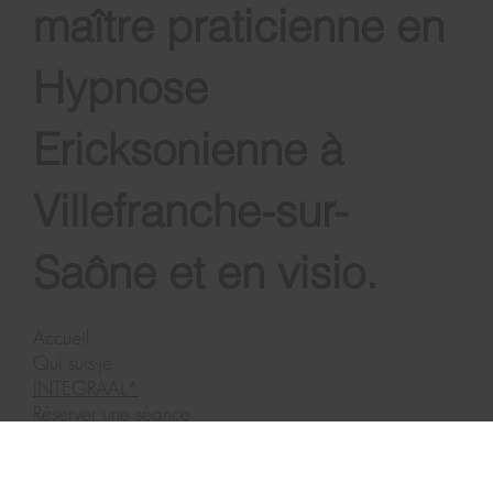
Coach de vie et
maître praticienne en
Hypnose
Ericksonienne à
Villefranche-sur-
Saône et en visio.
Accueil
Qui suis-je
INTEGRAAL*
Réserver une séance
Réserver un appel