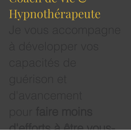
Coach de vie &
Hypnothérapeute
Je vous accompagne
à développer vos
capacités de
guérison et
d'avancement
pour
faire moins