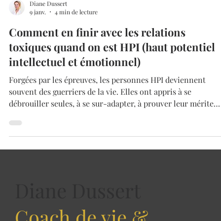
Diane Dussert
9 janv.
4 min de lecture
Comment en finir avec les relations
toxiques quand on est HPI (haut potentiel
intellectuel et émotionnel)
Forgées par les épreuves, les personnes HPI deviennent
souvent des guerriers de la vie. Elles ont appris à se
débrouiller seules, à se sur-adapter, à prouver leur mérite
d’exister. Mais vient un moment — souvent autour de la
quarantaine — où ces mécanismes ne fonctionnent plus. Le
corps fatigue. Le mental sature. Les émotions débordent. Le
sens se perd. Les doutes incessants, l’hyper-mentalisation, les
montagnes russes émotionnelles ne sont pas une fatalité :il
sont les
Diane Dussert