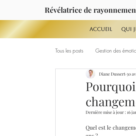
Révélatrice de rayonnemen
Accueil
Qui j
Tous les posts
Gestion des émoti
Diane Dussert
30 av
MASTERMIND INTEGRAAL*
Pourquoi
changem
Dernière mise à jour :
16 ja
Quel est le changeme
ans ? 