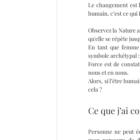
Le changement est la
humain, c’est ce qui f
Observez la Nature av
qu'elle se répète jus
En tant que femme 
symbole archétypal : 
Force est de consta
nous et en nous.
Alors, si l’être hum
cela ? 
Ce que j’ai 
Personne ne peut é