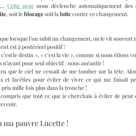
e… 
Cette peur
 nous déclenche automatiquement des 
ite
, soit le 
blocage
 soit la
 lutte 
contre ce changement. 
que lorsque l’on subit un changement, on le vit souvent m
 est à postériori positif ! 
’est le destin », « c’est la vie », comme si nous étions vo
 n’ayant pour seul objectif : nous anéantir ! 
cru que le ciel ne cessait de me tomber sur la tête. Alor
et facéties pour éviter de vivre ce qui me faisait peu
 pris mille fois plus dans la tronche !
 compris que tout ce que je cherchais à éviter de peur de
venir.   
in ma pauvre Lucette !