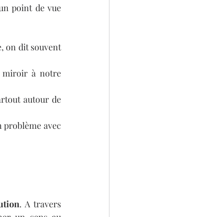
un point de vue 
, on dit souvent 
miroir à notre 
rtout autour de 
n problème avec 
ution
. A travers 