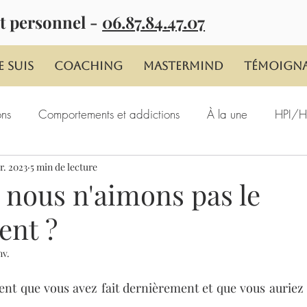
t personnel -
06.87.84.47.07
e suis
Coaching
MASTERMIND
Témoign
ons
Comportements et addictions
À la une
HPI/HP
r. 2023
5 min de lecture
 nous n'aimons pas le
ent ?
nv.
nt que vous avez fait dernièrement et que vous auriez dû 