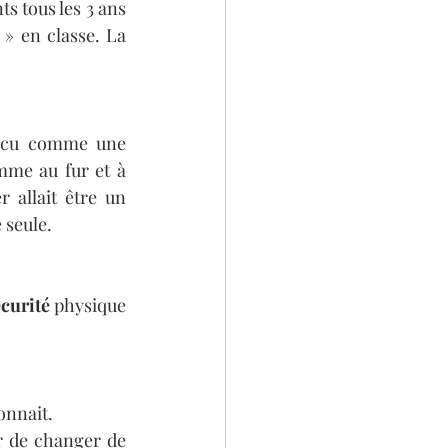
s tous les 3 ans 
 » en classe. La 
se produisent, cela est vécu comme une 
me au fur et à 
 allait être un 
 seule. 
curité 
physique 
onnait.
 de changer de 