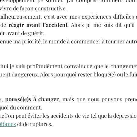
éveloppement personnel, j’ai compris comment donn
ivre de façon constructive. 
heureusement, c'est avec mes expériences difficiles qu
 de 
réagir avant l’accident
. Alors je me suis dit qu’il 
r avant de guérir. 
evenue ma priorité, le monde à commencer à tourner aut
'hui je suis profondément convaincue que le changement
ent dangereux. Alors pourquoi rester bloqué(e) ou le fui
, 
poussé(e)s à changer
, mais que nous pouvons prend
quoi du comment. 
 l’on peut éviter les accidents de vie tel que la dépression
ptômes
 et de ruptures. 