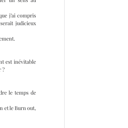
er un sens au 
e j’ai compris 
serait judicieux 
rement.
 est inévitable 
r ?
re le temps de 
 et le Burn out, 