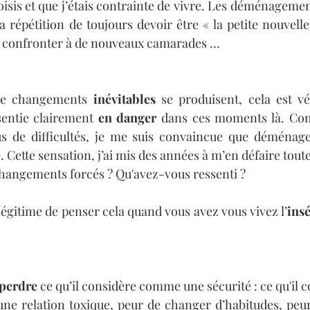
oisis et que j’étais contrainte de vivre. Les déménagement
a répétition de toujours devoir être « la petite nouvelle
e confronter à de nouveaux camarades … 
de changements 
inévitables 
sentie clairement 
en danger 
dans ces moments là. Com
us de difficultés, je me suis convaincue que déménager
e
. Cette sensation, j’ai mis des années à m’en défaire toute
hangements forcés ? Qu'avez-vous ressenti ?
légitime de penser cela quand vous avez vous vivez l’
insé
 perdre
 ce qu’il considère comme une sécurité : ce qu'il c
ne relation toxique, peur de changer d’habitudes, peur