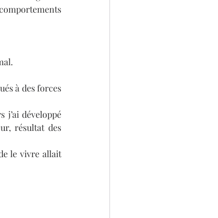
comportements 
al. 
ués à des forces 
s j’ai développé 
r, résultat des 
 le vivre allait 