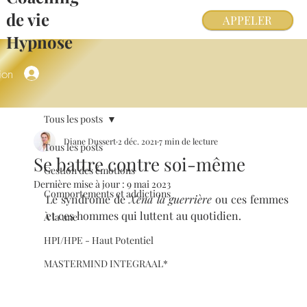
de vie
APPELER
Hypnose
ion
Tous les posts
Diane Dussert
2 déc. 2021
7 min de lecture
Tous les posts
Se battre contre soi-même
Gestion des émotions
Dernière mise à jour :
9 mai 2023
Comportements et addictions
Le syndrome de 
Xena la guerrière
 ou ces femmes 
et ces hommes qui luttent au quotidien.
À la une
HPI/HPE - Haut Potentiel
MASTERMIND INTEGRAAL*