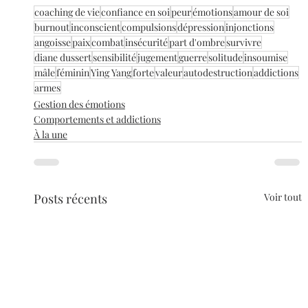
coaching de vie
confiance en soi
peur
émotions
amour de soi
burnout
inconscient
compulsions
dépression
injonctions
angoisse
paix
combat
insécurité
part d'ombre
survivre
diane dussert
sensibilité
jugement
guerre
solitude
insoumise
mâle
féminin
Ying Yang
forte
valeur
autodestruction
addictions
armes
Gestion des émotions
Comportements et addictions
À la une
Posts récents
Voir tout