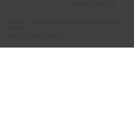
Tel:
06.87.84.47.07
© 2023
Diane Dussert Révélatrice de Rayonnement
Personnel
SIRET 85063801600012