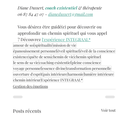
Diane Dussert, 
coach existentiel
 & thérapeute
06 87 84 47 07 - 
dianedussert@gmail.com
Vous désirez être guidé(e) pour découvrir ou 
approfondir un chemin spirituel qui vous appel 
? Découvrez 
l'expérience INTEGRAAL*
amour de soi
spiritualité
mission de vie
épanouissement personnel
éveil spirituel
éveil de la conscience
existence
quête de sens
chemin de vie
chemin spirituel
le sens de sa vie
coaching existentiel
pleine conscience
voyage personnel
essence divine
transformation personnelle
ouverture d'esprit
paix intérieure
harmonie
lumière intérieure
chemin intérieur
Expérience INTEGRAAL*
Gestion des émotions
Posts récents
Voir tout