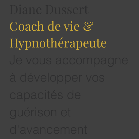
Diane Dussert
Coach de vie &
Hypnothérapeute
Spiritualité: la clé pour réussir sa vie
Je vous accompagne
à développer vos
capacités de
guérison et
d'avancement