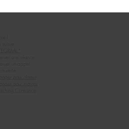
ueil
 suis-je
TEGRAAL*
erver une séance
erver un appel
couverte
pnose pour dormir
nose pour maigrir
aching Confiance