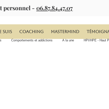
t personnel -
06.87.84.47.07
e suis
Coaching
MASTERMIND
Témoign
s
Comportements et addictions
À la une
HPI/HPE - Haut Po