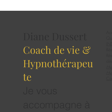
Diane Dussert
Acc
Qui
IN
Coach de vie &
Rés
Rés
Hypnothérapeu
dé
Hy
Hyp
te
Co
Je vous
accompagne à