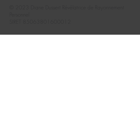
© 2023
Diane Dussert Révélatrice de Rayonnement
Personnel
SIRET 85063801600012