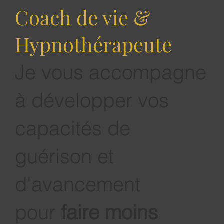
Coach de vie &
Hypnothérapeute
L'Amour Inconditionnel : La Clé du
Je vous accompagne
Bonheur
à développer vos
capacités de
guérison et
d'avancement
pour
faire moins