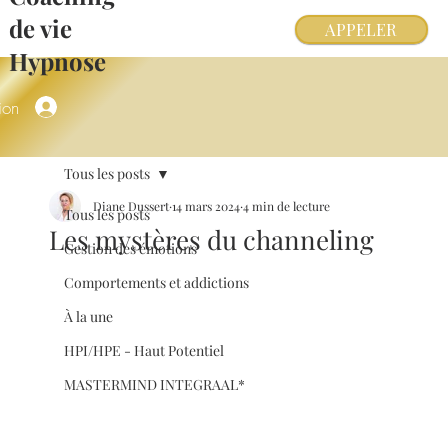
de vie
APPELER
Hypnose
ion
Tous les posts
Diane Dussert
14 mars 2024
4 min de lecture
Tous les posts
Les mystères du channeling
Gestion des émotions
Comportements et addictions
À la une
HPI/HPE - Haut Potentiel
MASTERMIND INTEGRAAL*