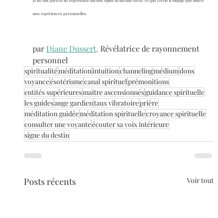
Je ne fais parti et ne représente aucune église ni aucune secte, ce que j'écris n'engage que moi et 
mes expériences personnelles.
par 
Diane Dussert,
 Révélatrice de rayonnement 
personnel
spiritualité
méditation
intuition
channeling
médium
dons
voyance
ésotérisme
canal spirituel
prémonitions
entités supérieures
maître ascensionnés
guidance spirituelle
les guides
ange gardien
taux vibratoire
prière
méditation guidée
méditation spirituelle
croyance spirituelle
consulter une voyante
écouter sa voix intérieure
signe du destin
Posts récents
Voir tout